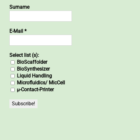
Surname
E-Mail
*
Select list (s):
BioScaffolder
BioSynthesizer
Liquid Handling
Microfluidics/ MicCell
µ-Contact-Printer