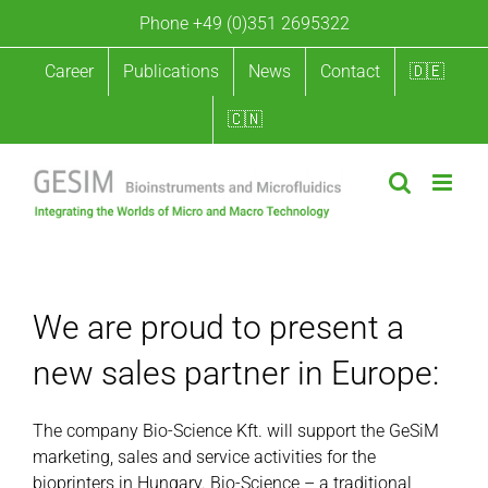
Skip
Phone +49 (0)351 2695322
to
content
Career
Publications
News
Contact
🇩🇪
🇨🇳
We welcome our new partner Bio-Science Kft.
We are proud to present a
new sales partner in Europe:
The company Bio-Science Kft. will support the GeSiM
marketing, sales and service activities for the
bioprinters in Hungary. Bio-Science – a traditional